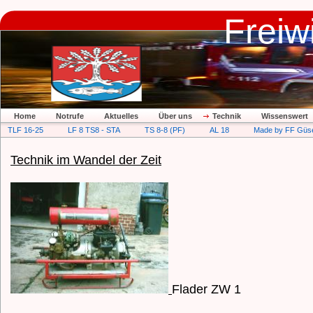
Freiw
Home
Notrufe
Aktuelles
Über uns
Technik
Wissenswert
TLF 16-25
LF 8 TS8 - STA
TS 8-8 (PF)
AL 18
Made by FF Güs
Technik im Wandel der Zeit
Flader ZW 1